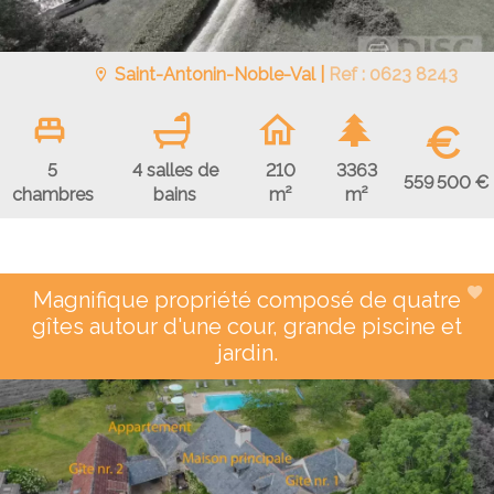
Saint-Antonin-Noble-Val |
Ref : 0623 8243
€
5
4 salles de
210
3363
559 500 €
chambres
bains
m²
m²
Magnifique propriété composé de quatre
gîtes autour d'une cour, grande piscine et
jardin.