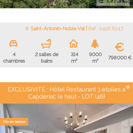
Saint-Antonin-Noble-Val |
Ref : 0426 8247
€
4
2 salles de
314
9000
798 000 €
chambres
bains
m²
m²
EXCLUSIVITÉ : Hôtel Restaurant 3 étoiles à
Capdenac le haut - LOT (46)
Prix en baisse