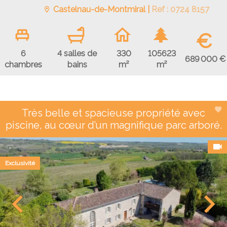
Castelnau-de-Montmiral |
Ref : 0724 8157
€
6
4 salles de
330
105623
689 000 €
chambres
bains
m²
m²
Très belle et spacieuse propriété avec
piscine, au cœur d’un magnifique parc arboré.
Exclusivité