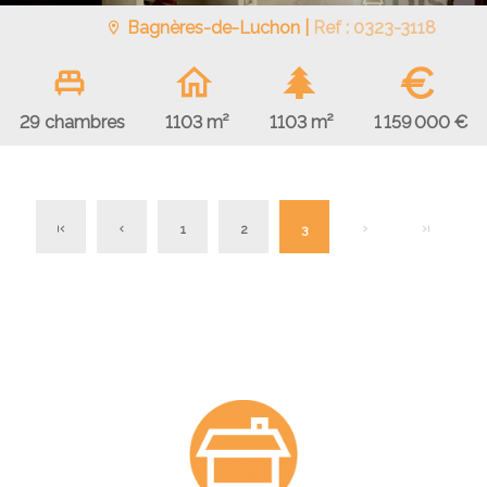
Bagnères-de-Luchon |
Ref : 0323-3118
€
1 159 000 €
29 chambres
1103 m²
1103 m²
1
2
3