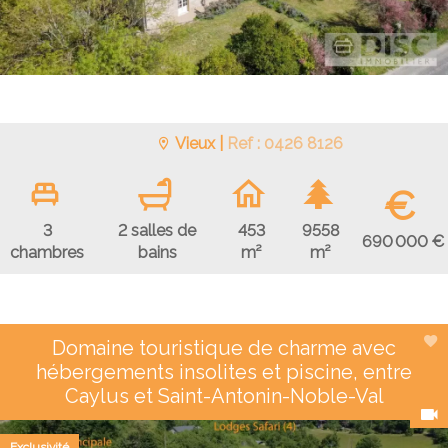
Vieux |
Ref : 0426 8126
€
3
2 salles de
453
9558
690 000 €
chambres
bains
m²
m²
Domaine touristique de charme avec
hébergements insolites et piscine, entre
Caylus et Saint-Antonin-Noble-Val
Exclusivité