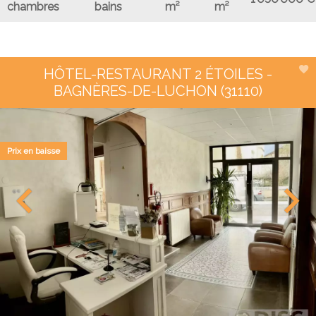
chambres
bains
m²
m²
HÔTEL-RESTAURANT 2 ÉTOILES -
BAGNÈRES-DE-LUCHON (31110)
Prix en baisse