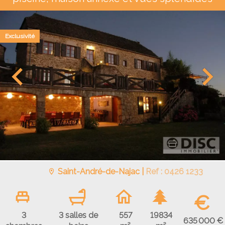
Exclusivité
Saint-André-de-Najac |
Ref : 0426 1233
€
3
3 salles de
557
19834
635 000 €