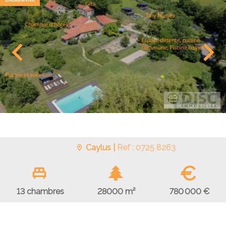
Caylus |
Ref : 0725 8263
€
780 000 €
13 chambres
28000 m²