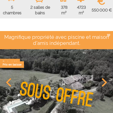
€
5
2 salles de
378
4723
550 000 €
chambres
bains
m²
m²
Magnifique propriété avec piscine et maison
d'amis indépendant.
Exclusivité
Prix en baisse