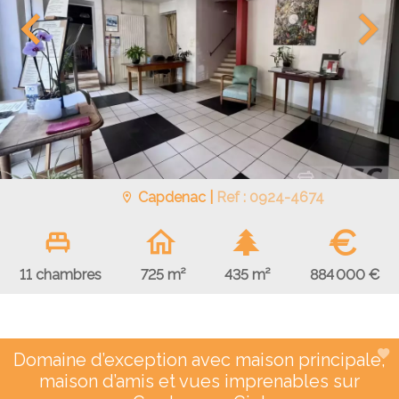
Capdenac |
Ref : 0924-4674
€
884 000 €
11 chambres
725 m²
435 m²
Domaine d’exception avec maison principale,
maison d’amis et vues imprenables sur