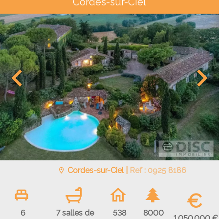
Cordes-sur-Ciel
Cordes-sur-Ciel |
Ref : 0925 8186
€
6
7 salles de
538
8000
1 050 000 €