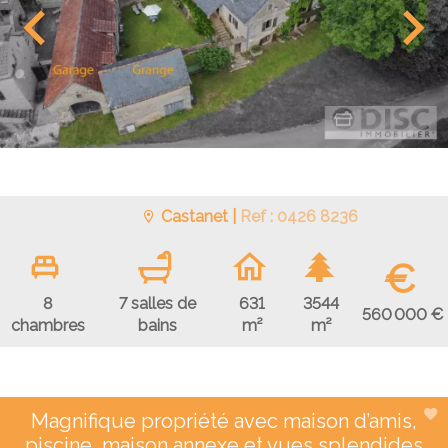
Castanet |
Ref : 0426 8236
€
8
7 salles de
631
3544
560 000 €
chambres
bains
m²
m²
Magnifique propriété avec maison d’amis,
piscine, maison annexe et vues splendides