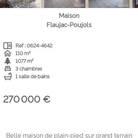
Maison
Flaujac-Poujols
Ref : 0624-4642
110 m²
1077 m²
3 chambres
1 salle de bains
270 000 €
Belle maison de plain-pied sur grand terrain