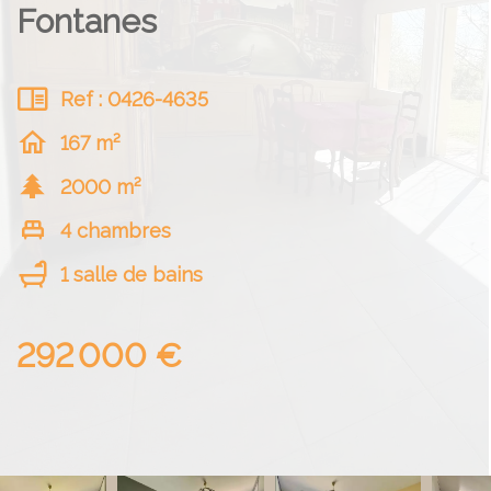
Fontanes
Ref : 0426-4635
167 m²
2000 m²
4 chambres
1 salle de bains
292 000 €