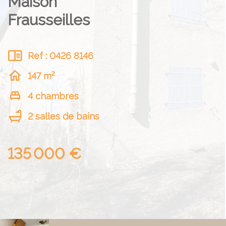
Maison
Frausseilles
Ref : 0426 8146
147 m²
4 chambres
2 salles de bains
135 000 €