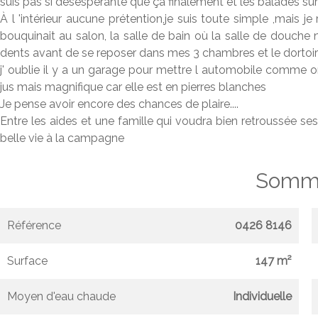
suis pas si désespérante que ça finalement et les balades sur
À l 'intérieur aucune prétention,je suis toute simple ,mais je
bouquinait au salon, la salle de bain où la salle de douche
dents avant de se reposer dans mes 3 chambres et le dortoir 
j' oublie il y a un garage pour mettre l automobile comme o
jus mais magnifique car elle est en pierres blanches
Je pense avoir encore des chances de plaire....
Entre les aides et une famille qui voudra bien retroussée 
belle vie à la campagne
Somma
Référence
0426 8146
Surface
147 m²
Moyen d'eau chaude
Individuelle