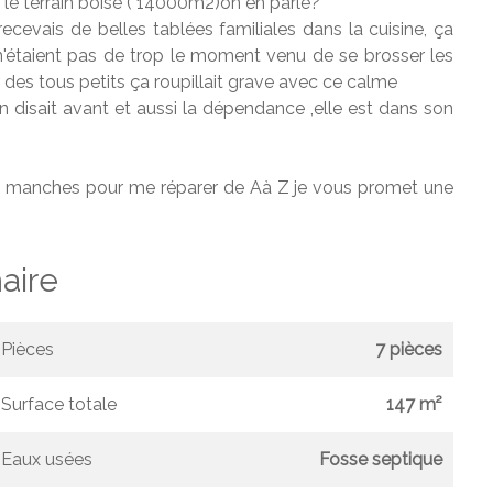
 le terrain boisé ( 14000m2)on en parle?
 recevais de belles tablées familiales dans la cuisine, ça
 n'étaient pas de trop le moment venu de se brosser les
des tous petits ça roupillait grave avec ce calme
n disait avant et aussi la dépendance ,elle est dans son
ses manches pour me réparer de Aà Z je vous promet une
ire
Pièces
7 pièces
Surface totale
147 m²
Eaux usées
Fosse septique