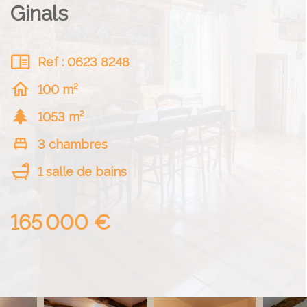
Ginals
Ref : 0623 8248
100 m²
1053 m²
3 chambres
1 salle de bains
165 000 €