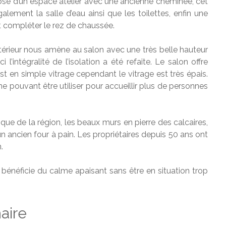
sé d’un espace atelier avec une ancienne cheminée, cet
lement la salle d’eau ainsi que les toilettes, enfin une
 compléter le rez de chaussée.
extérieur nous amène au salon avec une très belle hauteur
’intégralité de l’isolation a été refaite. Le salon offre
st en simple vitrage cependant le vitrage est très épais.
e pouvant être utiliser pour accueillir plus de personnes
que de la région, les beaux murs en pierre des calcaires,
un ancien four à pain. Les propriétaires depuis 50 ans ont
.
bénéficie du calme apaisant sans être en situation trop
ire