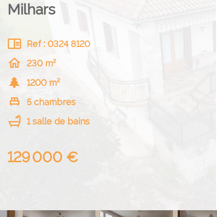
Milhars
Ref : 0324 8120
230 m²
1200 m²
5 chambres
1 salle de bains
129 000 €