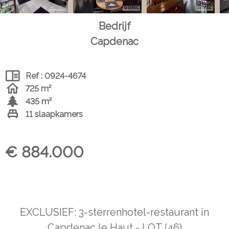
Bedrijf
Capdenac
Ref : 0924-4674
725 m²
435 m²
11 slaapkamers
€ 884.000
EXCLUSIEF: 3-sterrenhotel-restaurant in
Capdenac le Haut - LOT (46)