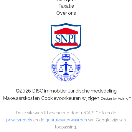
Taxatie
Over ons
©2026 DISC immobilier
Juridische mededeling
Makelaarskosten
Cookievoorkeuren wijzigen
Design by
Apimo™
Deze site wordt beschermd door reCAPTCHA en de
privacyregels
en de
gebruiksvoorwaarden
van Google zijn van
toepassing.