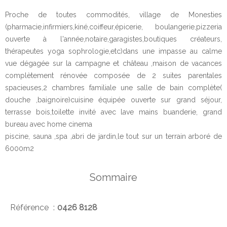
Proche de toutes commodités, village de Monesties
(pharmacie,infirmiers,kiné,coiffeur,épicerie, boulangerie,pizzeria
ouverte à l'année,notaire,garagistes,boutiques créateurs,
thérapeutes yoga sophrologie,etc)dans une impasse au calme
vue dégagée sur la campagne et château ,maison de vacances
complètement rénovée composée de 2 suites parentales
spacieuses,2 chambres familiale une salle de bain complète(
douche ,baignoire)cuisine équipée ouverte sur grand séjour,
terrasse bois,toilette invité avec lave mains buanderie, grand
bureau avec home cinema
piscine, sauna ,spa ,abri de jardin,le tout sur un terrain arboré de
6000m2
Sommaire
Référence
0426 8128