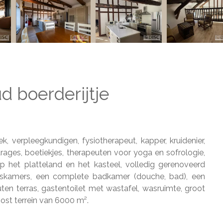
 boerderijtje
k, verpleegkundigen, fysiotherapeut, kapper, kruidenier,
garages, boetiekjes, therapeuten voor yoga en sofrologie,
op het platteland en het kasteel, volledig gerenoveerd
inskamers, een complete badkamer (douche, bad), een
en terras, gastentoilet met wastafel, wasruimte, groot
bost terrein van 6000 m².