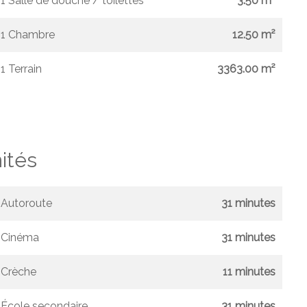
1 Salle de douche / toilettes
3.50 m²
1 Chambre
12.50 m²
1 Terrain
3363.00 m²
ités
Autoroute
31 minutes
Cinéma
31 minutes
Crèche
11 minutes
École secondaire
31 minutes