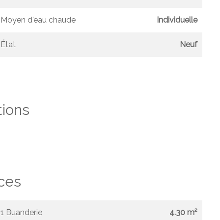
Moyen d'eau chaude
Individuelle
État
Neuf
tions
ces
1 Buanderie
4.30 m²