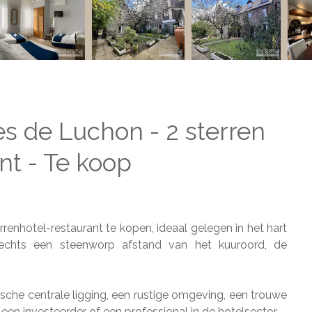
s de Luchon - 2 sterren
nt - Te koop
renhotel-restaurant te kopen, ideaal gelegen in het hart
echts een steenworp afstand van het kuuroord, de
ische centrale ligging, een rustige omgeving, een trouwe
 een investeerder of een professional in de hotelsector.