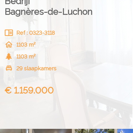
Bedrijf
Bagnères-de-Luchon
Ref : 0323-3118
1103 m²
1103 m²
29 slaapkamers
€ 1.159.000