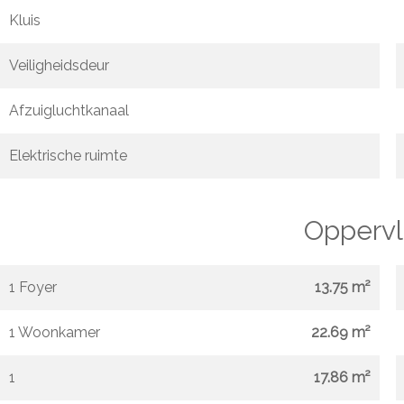
Kluis
Veiligheidsdeur
Afzuigluchtkanaal
Elektrische ruimte
Oppervl
1 Foyer
13.75 m²
1 Woonkamer
22.69 m²
1
17.86 m²