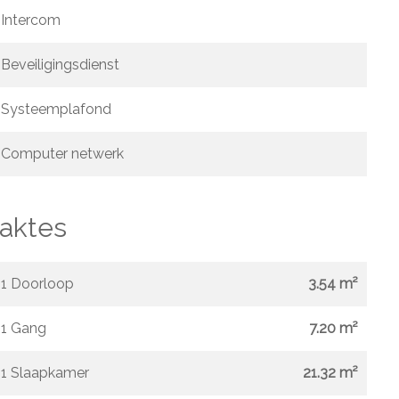
Intercom
Beveiligingsdienst
Systeemplafond
Computer netwerk
aktes
1 Doorloop
3.54 m²
1 Gang
7.20 m²
1 Slaapkamer
21.32 m²