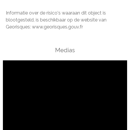
Informatie over de risico's waaraan dit object is
blootgesteld, is beschikbaar op de website van
Georisques: www.georisques.gouv.fr
Medias