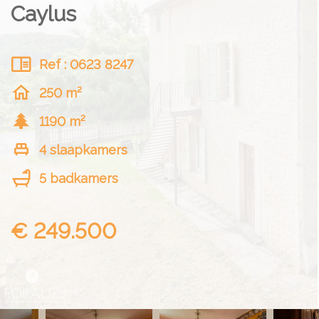
Caylus
Ref : 0623 8247
250 m²
1190 m²
4 slaapkamers
5 badkamers
€ 249.500