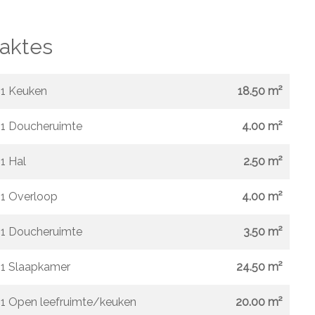
aktes
1 Keuken
18.50 m²
1 Doucheruimte
4.00 m²
1 Hal
2.50 m²
1 Overloop
4.00 m²
1 Doucheruimte
3.50 m²
1 Slaapkamer
24.50 m²
1 Open leefruimte/keuken
20.00 m²