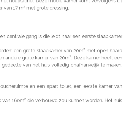
 met houtkachel. Deze mooie kamer komt vervolgens uit
r van 17 m² met grote dressing.
en centrale gang is die leidt naar een eerste slaapkamer
worden: een grote slaapkamer van 20m² met open haard
en andere grote kamer van 20m². Deze kamer heeft een
 gedeelte van het huis volledig onafhankelijk te maken,
ucheruimte en een apart toilet, een eerste kamer van
 is van 160m² die verbouwd zou kunnen worden. Het huis