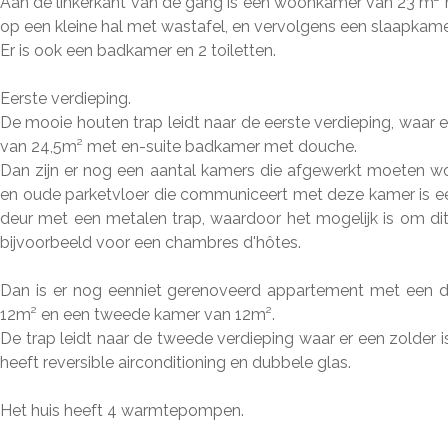
Aan de linkerkant van de gang is een woonkamer van 23 m²
op een kleine hal met wastafel, en vervolgens een slaapkame
Er is ook een badkamer en 2 toiletten.
Eerste verdieping.
De mooie houten trap leidt naar de eerste verdieping, waar e
van 24,5m² met en-suite badkamer met douche.
Dan zijn er nog een aantal kamers die afgewerkt moeten 
en oude parketvloer die communiceert met deze kamer is e
deur met een metalen trap, waardoor het mogelijk is om dit
bijvoorbeeld voor een chambres d'hôtes.
Dan is er nog eenniet gerenoveerd appartement met een do
12m² en een tweede kamer van 12m².
De trap leidt naar de tweede verdieping waar er een zolder
heeft reversible airconditioning en dubbele glas.
Het huis heeft 4 warmtepompen.