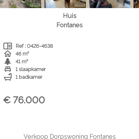
Huis
Fontanes
Ref : 0426-4638
46 m²
41 m²
1 slaapkamer
1 badkamer
€ 76.000
Verkoop Dorpswoning Fontanes