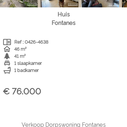
Huis
Fontanes
Ref : 0426-4638
46 m²
41 m²
1 slaapkamer
1 badkamer
€ 76.000
Verkoop Dorpswoning Fontanes