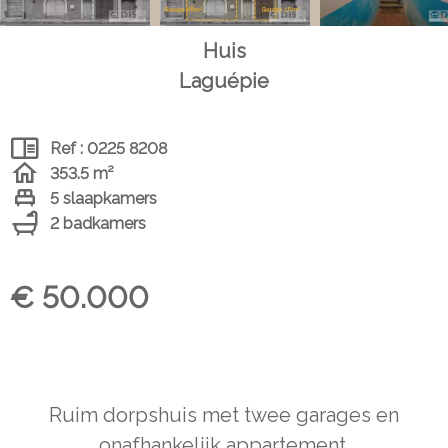
Huis
Laguépie
Ref : 0225 8208
353.5 m²
5 slaapkamers
2 badkamers
€ 50.000
Ruim dorpshuis met twee garages en
onafhankelijk appartement.