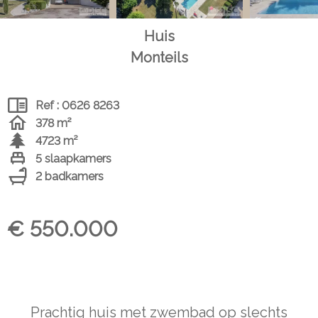
Huis
Monteils
Ref : 0626 8263
378 m²
4723 m²
5 slaapkamers
2 badkamers
€ 550.000
Prachtig huis met zwembad op slechts