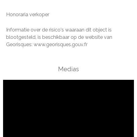
Honoraria verkoper
Informatie over de risico's waaraan dit object is
blootgesteld, is beschikbaar op de website van
Georisques: www.georisques.gouv.fr
Medias