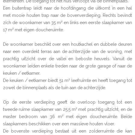
elementen. De toegang tot het huis verloopt via de binnenplaats.
Een buitentrap leidt naar de hoofdingang die uitkomt in een hal
met mooie houten trap naar de bovenverdieping. Rechts bevindt
zich de woonkamer van 35 m² en links een eerste slaapkamer van
17 m² met eigen doucheruimte.
De woonkamer beschikt over een houtkachel en dubbele deuren
naar een overdekt terras aan de achterzijde van de woning, met
prachtig uitzicht over de vallei en beboste heuvels. Vanuit de
woonkamer leiden enkele treden naar de grote garage of naar de
keuken / eetkamer.
De keuken / eetkamer biedt 51 m² leefruimte en heeft toegang tot
zowel de binnenplaats als de tuin aan de achterzijde.
Op de eerste verdieping geeft de overloop toegang tot een
tweede ruime slaapkamer van 25,5 m² met prachtig uitzicht, en de
master bedroom van 36 m² met eigen doucheruimte. Beide
slaapkamers beschikken over een massieve houten vloer.
De bovenste verdieping bestaat uit een zolderruimte die kan