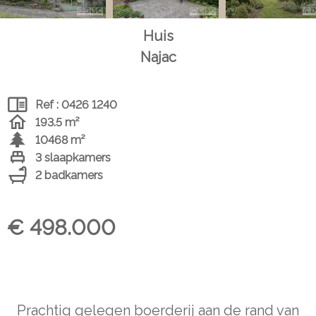
Huis
Najac
Ref : 0426 1240
193.5 m²
10468 m²
3 slaapkamers
2 badkamers
€ 498.000
Prachtig gelegen boerderij aan de rand van