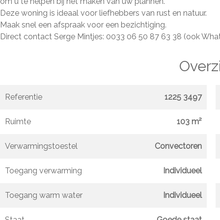
om u te helpen bij het maken van uw plannen.
Deze woning is ideaal voor liefhebbers van rust en natuur.
Maak snel een afspraak voor een bezichtiging.
Direct contact Serge Mintjes: 0033 06 50 87 63 38 (ook Wha
Overz
Referentie
1225 3497
Ruimte
103 m²
Verwarmingstoestel
Convectoren
Toegang verwarming
Individueel
Toegang warm water
Individueel
Staat
Goede staat