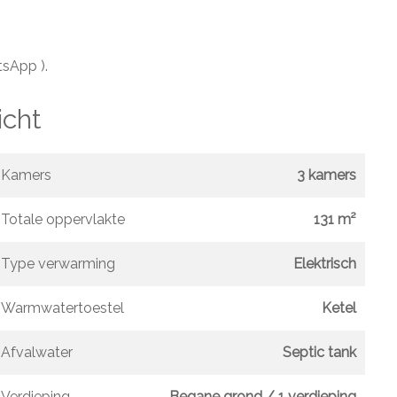
tsApp ).
icht
Kamers
3 kamers
Totale oppervlakte
131 m²
Type verwarming
Elektrisch
Warmwatertoestel
Ketel
Afvalwater
Septic tank
Verdieping
Begane grond / 1 verdieping