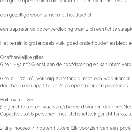
een grote open keuken die uitkomt op een overdekt terras,
een gezellige woonkamer met houtkachel,
een trap naar de bovenverdieping waar zich een lichte slaap
Het terrein is grotendeels vlak, goed onderhouden en biedt
Onafhankelijke gîtes
Gîte 1 – 51 m²: Grenst aan de hoofdwoning en kan intern ve
Gîte 2 – 70 m²: Volledig zelfstandig, met een woonkamer
douche en een apart toilet. Alles opent naar een privéterras.
Buitenverblijven
5 ingerichte tenten, waarvan 3 beheerd worden door een Nede
Capaciteit tot 6 personen, met kitchenette, ingericht terras, tu
2 tiny houses / houten hutten: Elk voorzien van een privé