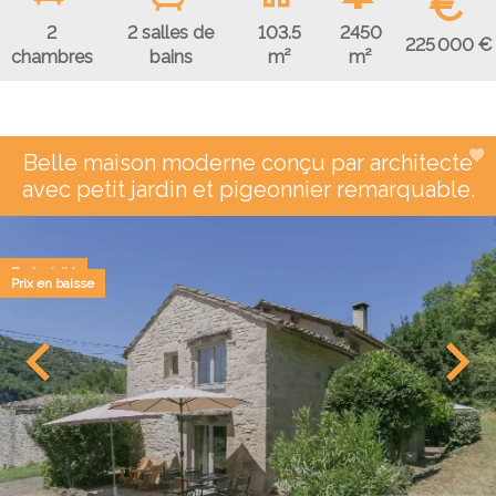
€
2
2 salles de
103.5
2450
225 000 €
chambres
bains
m²
m²
Belle maison moderne conçu par architecte
avec petit jardin et pigeonnier remarquable.
Exclusivité
Prix en baisse