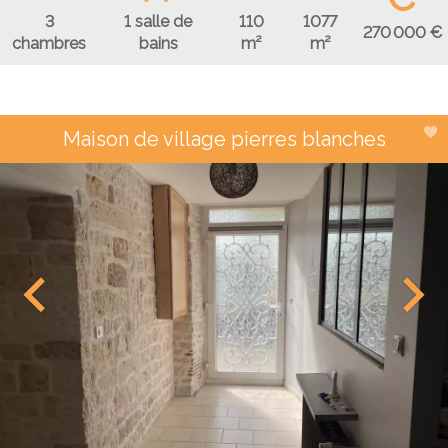
3
1 salle de
110
1077
270 000 €
chambres
bains
m²
m²
Maison de village pierres blanches