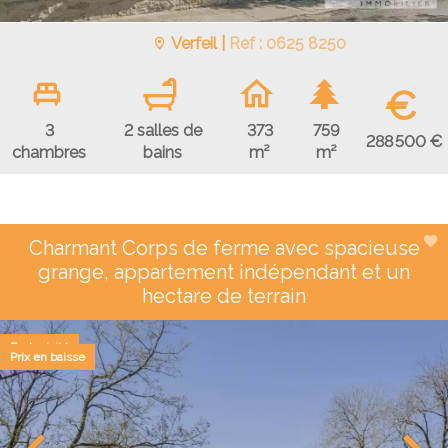
Verfeil |
Ref : 0625 8250
€
3
2 salles de
373
759
288 500 €
chambres
bains
m²
m²
Charmant Corps de ferme avec spacieuse
grange, appartement indépendant et un
hectare de terrain
Exclusivité
Prix en baisse