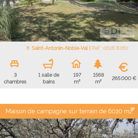
Saint-Antonin-Noble-Val |
Ref : 0626 8260
€
3
1 salle de
197
1568
265 000 €
chambres
bains
m²
m²
Maison de campagne sur terrain de 6020 m2