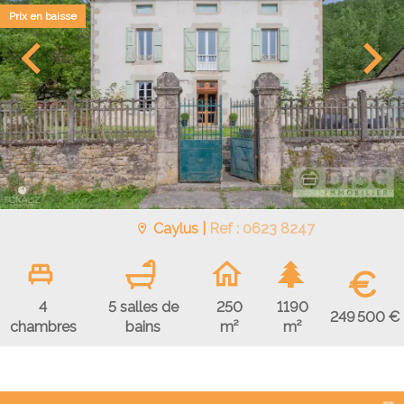
Prix en baisse
Caylus |
Ref : 0623 8247
€
4
5 salles de
250
1190
249 500 €
chambres
bains
m²
m²