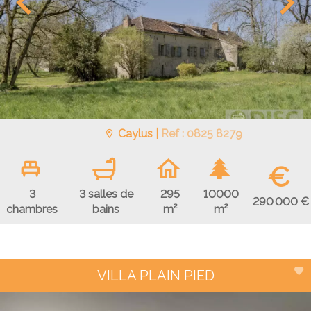
Caylus |
Ref : 0825 8279
€
3
3 salles de
295
10000
290 000 €
chambres
bains
m²
m²
VILLA PLAIN PIED