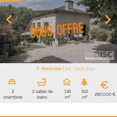
Montrosier |
Ref : 0426 8141
€
2
2 salles de
136
515
280 000 €
chambres
bains
m²
m²