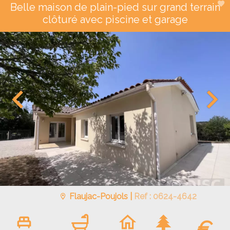
Belle maison de plain-pied sur grand terrain
clôturé avec piscine et garage
Flaujac-Poujols |
Ref : 0624-4642
€