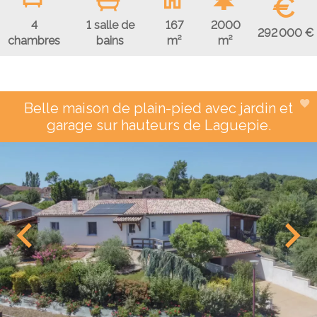
€
4
1 salle de
167
2000
292 000 €
chambres
bains
m²
m²
Belle maison de plain-pied avec jardin et
garage sur hauteurs de Laguepie.