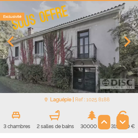
Exclusivité
Laguépie |
Ref : 1025 8188
€
319 000 €
3 chambres
2 salles de bains
30000 m²