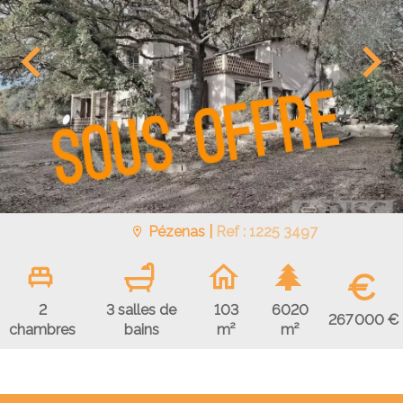
Pézenas |
Ref : 1225 3497
€
2
3 salles de
103
6020
267 000 €
chambres
bains
m²
m²