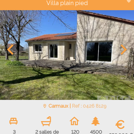
Villa plain pied
Carmaux |
Ref : 0426 8129
€
3
2 salles de
120
4500