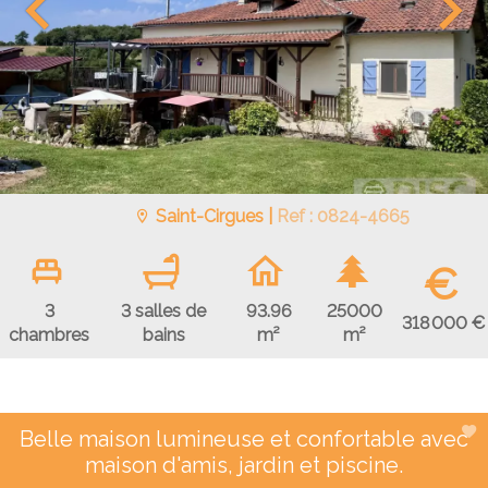
Saint-Cirgues |
Ref : 0824-4665
€
3
3 salles de
93.96
25000
318 000 €
chambres
bains
m²
m²
Belle maison lumineuse et confortable avec
maison d'amis, jardin et piscine.