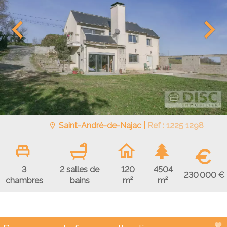
Saint-André-de-Najac |
Ref : 1225 1298
€
3
2 salles de
120
4504
230 000 €
chambres
bains
m²
m²