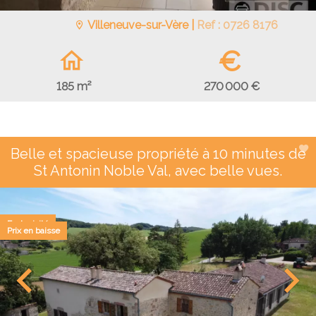
Villeneuve-sur-Vère |
Ref : 0726 8176
€
270 000 €
185 m²
Belle et spacieuse propriété à 10 minutes de
St Antonin Noble Val, avec belle vues.
Exclusivité
Prix en baisse