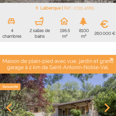
Lalbenque |
Ref : 0725 4665
€
4
2 salles de
196.5
8100
260 000 €
chambres
bains
m²
m²
Maison de plain-pied avec vue, jardin et grand
garage à 2 km de Saint-Antonin-Noble-Val.
Exclusivité