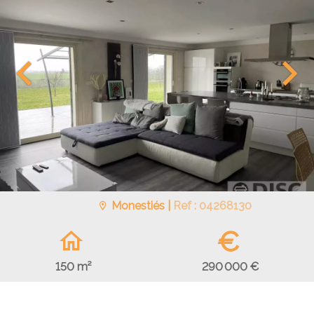
Monestiés |
Ref : 04268130
€
290 000 €
150 m²