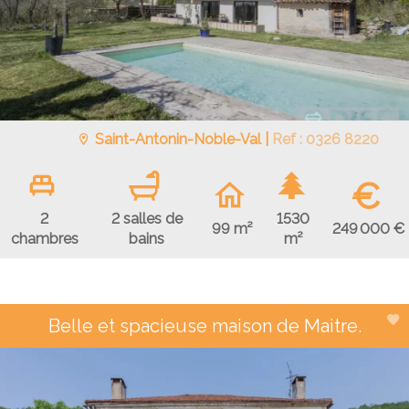
Saint-Antonin-Noble-Val |
Ref : 0326 8220
€
2
2 salles de
1530
249 000 €
99 m²
chambres
bains
m²
Belle et spacieuse maison de Maitre.