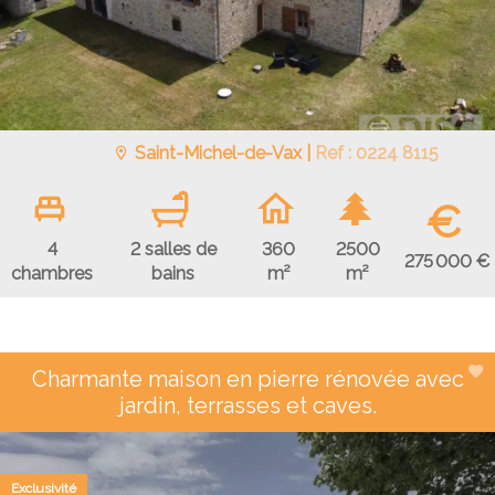
Saint-Michel-de-Vax |
Ref : 0224 8115
€
4
2 salles de
360
2500
275 000 €
chambres
bains
m²
m²
Charmante maison en pierre rénovée avec
jardin, terrasses et caves.
Exclusivité