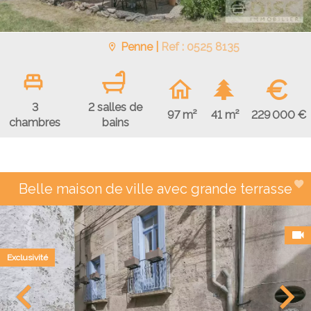
Penne |
Ref : 0525 8135
€
3
2 salles de
229 000 €
97 m²
41 m²
chambres
bains
Belle maison de ville avec grande terrasse
Exclusivité