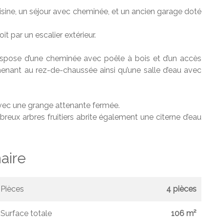
isine, un séjour avec cheminée, et un ancien garage doté
oit par un escalier extérieur.
dispose d’une cheminée avec poêle à bois et d’un accès
er menant au rez-de-chaussée ainsi qu’une salle d’eau avec
avec une grange attenante fermée.
breux arbres fruitiers abrite également une citerne d’eau
ire
Pièces
4 pièces
Surface totale
106 m²