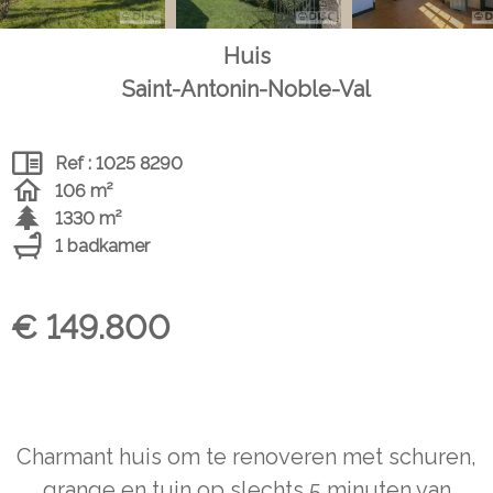
Huis
Saint-Antonin-Noble-Val
Ref : 1025 8290
106 m²
1330 m²
1 badkamer
€ 149.800
Charmant huis om te renoveren met schuren,
grange en tuin op slechts 5 minuten van