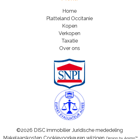
Home
Platteland Occitanie
Kopen
Verkopen
Taxatie
Over ons
©2026 DISC immobilier
Juridische mededeling
Makelaarskosten
Cookievoorkeuren wijzigen
Design by
Apimo™