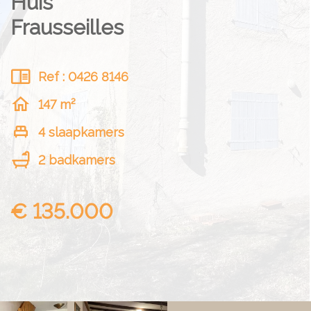
Huis
Frausseilles
Ref : 0426 8146
147 m²
4 slaapkamers
2 badkamers
€ 135.000