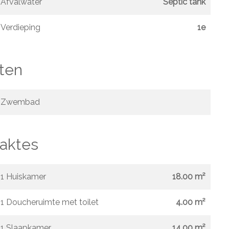
Afvalwater
Septic tank
Verdieping
1e
ten
Zwembad
aktes
1 Huiskamer
18.00 m²
1 Doucheruimte met toilet
4.00 m²
1 Slaapkamer
14.00 m²