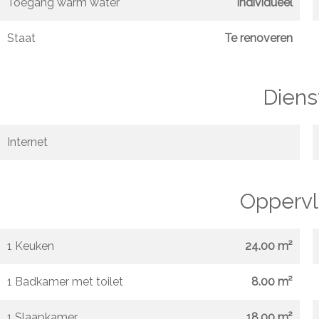
Toegang warm water
Individueel
Staat
Te renoveren
Diens
Internet
Oppervl
1 Keuken
24.00 m²
1 Badkamer met toilet
8.00 m²
1 Slaapkamer
18.00 m²