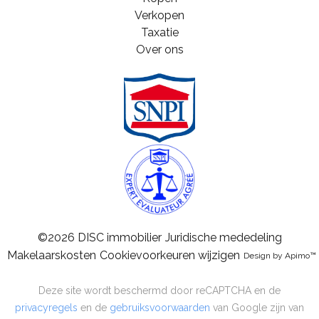
Verkopen
Taxatie
Over ons
©2026 DISC immobilier
Juridische mededeling
Makelaarskosten
Cookievoorkeuren wijzigen
Design by
Apimo™
Deze site wordt beschermd door reCAPTCHA en de
privacyregels
en de
gebruiksvoorwaarden
van Google zijn van