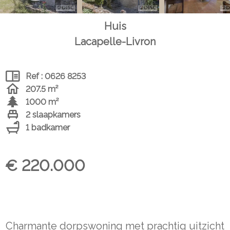
Huis
Lacapelle-Livron
Ref : 0626 8253
207.5 m²
1000 m²
2 slaapkamers
1 badkamer
€ 220.000
Charmante dorpswoning met prachtig uitzicht