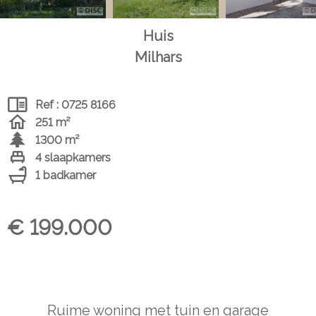
Huis
Milhars
Ref : 0725 8166
251 m²
1300 m²
4 slaapkamers
1 badkamer
€ 199.000
Ruime woning met tuin en garage