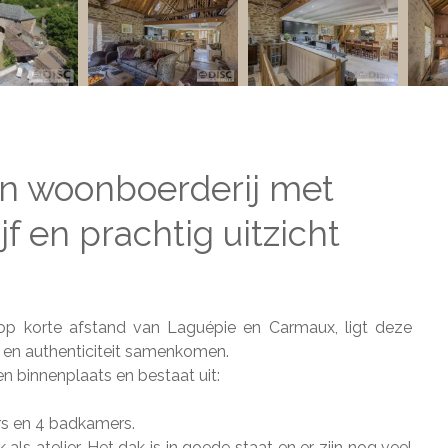
en woonboerderij met
 en prachtig uitzicht
t op korte afstand van Laguépie en Carmaux, ligt deze
te en authenticiteit samenkomen.
n binnenplaats en bestaat uit:
rs en 4 badkamers.
s atelier. Het dak is in goede staat en er zijn nog veel