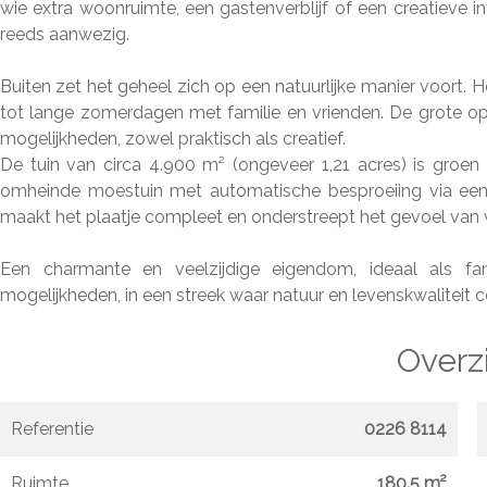
wie extra woonruimte, een gastenverblijf of een creatieve inv
reeds aanwezig.
Buiten zet het geheel zich op een natuurlijke manier voor
tot lange zomerdagen met familie en vrienden. De grote op
mogelijkheden, zowel praktisch als creatief.
De tuin van circa 4.900 m² (ongeveer 1,21 acres) is groe
omheinde moestuin met automatische besproeiing via een 
maakt het plaatje compleet en onderstreept het gevoel van v
Een charmante en veelzijdige eigendom, ideaal als famil
mogelijkheden, in een streek waar natuur en levenskwaliteit c
Overz
Referentie
0226 8114
Ruimte
180.5 m²