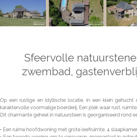
Sfeervolle natuursten
zwembad, gastenverblijf
Op een rustige en idyllische locatie, in een klein gehuch
karaktervolle voormalige boerderij. Een plek waar rust, ruim
Dit charmante geheel in natuursteen is georganiseerd rond ee
• Een ruime hoofdwoning met grote leefruimte, 4 slaapkame
• Een tweede woning om te renoveren, momenteel in gebruik al