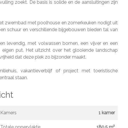
ulling zoekt. De basis is solide en de aansluitingen zijn
t. Het zwembad met poolhouse en zomerkeuken nodigt uit
en schuur en verschillende bijgebouwen bieden tal van
n en levendig, met volwassen bomen, een vijver en een
eigen put. Het uitzicht over het glooiende landschap
rijheid dat deze plek zo bijzonder maakt.
iehuis, vakantieverblijf of project met toeristische
entraal staan.
icht
Kamers
1 kamer
Totale oppervlakte
180.5 m²