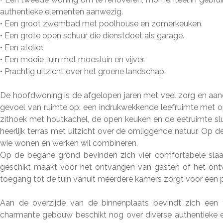
authentieke elementen aanwezig.
• Een groot zwembad met poolhouse en zomerkeuken.
• Een grote open schuur die dienstdoet als garage.
• Een atelier.
• Een mooie tuin met moestuin en vijver.
• Prachtig uitzicht over het groene landschap.
De hoofdwoning is de afgelopen jaren met veel zorg en aand
gevoel van ruimte op: een indrukwekkende leefruimte met
zithoek met houtkachel, de open keuken en de eetruimte sl
heerlijk terras met uitzicht over de omliggende natuur. Op d
wie wonen en werken wil combineren.
Op de begane grond bevinden zich vier comfortabele sla
geschikt maakt voor het ontvangen van gasten of het ontwi
toegang tot de tuin vanuit meerdere kamers zorgt voor een p
Aan de overzijde van de binnenplaats bevindt zich een t
charmante gebouw beschikt nog over diverse authentieke e