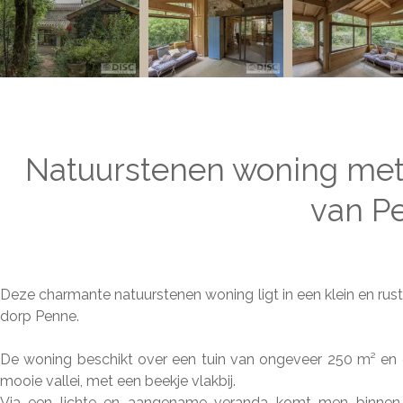
Natuurstenen woning met 
van P
Deze charmante natuurstenen woning ligt in een klein en rus
dorp Penne.
De woning beschikt over een tuin van ongeveer 250 m² en 
mooie vallei, met een beekje vlakbij.
Via een lichte en aangename veranda komt men binnen