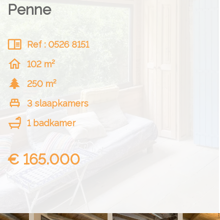
Penne
Ref : 0526 8151
102 m²
250 m²
3 slaapkamers
1 badkamer
€ 165.000