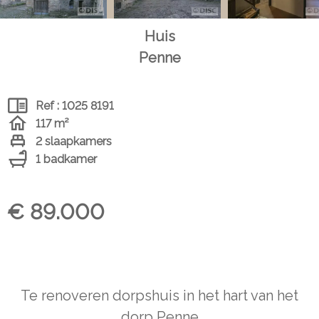
Huis
Penne
Ref : 1025 8191
117 m²
2 slaapkamers
1 badkamer
€ 89.000
Te renoveren dorpshuis in het hart van het
dorp Penne