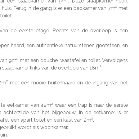
aar een slaapkamer van 9m². Deze slaapkamer heeft
t huis. Terug in de gang is er een badkamer van 7m² met
oilet.
van de eerste etage. Rechts van de overloop is een
pen haard, een authentieke natuurstenen gootsteen, en
 van 9m² met een douche, wastafel en toilet. Vervolgens
n slaapkamer links van de overloop van 18m².
n 32m² met een mooie buitenhaard en de ingang van het
ote eetkamer van 42m² waar een trap is naar de eerste
 achterzijde van het bijgebouw. In de eetkamer is er
l, een apart toilet en een kast van 2m².
 gebruikt wordt als woonkamer.
uin.