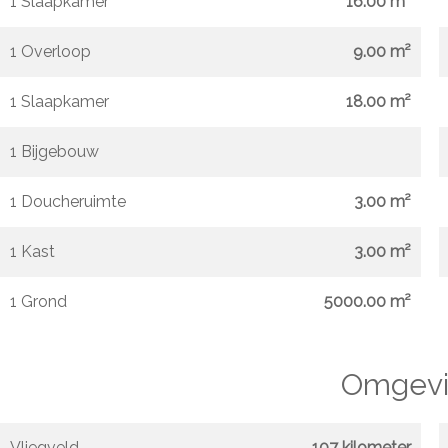
1 Slaapkamer
16.00 m²
1 Overloop
9.00 m²
1 Slaapkamer
18.00 m²
1 Bijgebouw
1 Doucheruimte
3.00 m²
1 Kast
3.00 m²
1 Grond
5000.00 m²
Omgevi
Vliegveld
107 kilometer