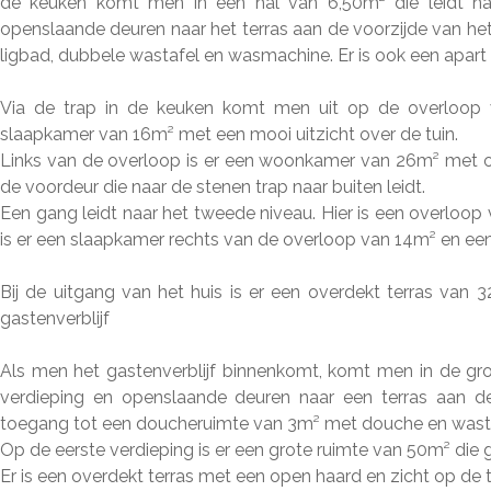
de keuken komt men in een hal van 6,50m² die leidt n
openslaande deuren naar het terras aan de voorzijde van he
ligbad, dubbele wastafel en wasmachine. Er is ook een apart t
Via de trap in de keuken komt men uit op de overloop 
slaapkamer van 16m² met een mooi uitzicht over de tuin.
Links van de overloop is er een woonkamer van 26m² met o
de voordeur die naar de stenen trap naar buiten leidt.
Een gang leidt naar het tweede niveau. Hier is een overloop
is er een slaapkamer rechts van de overloop van 14m² en ee
Bij de uitgang van het huis is er een overdekt terras va
gastenverblijf
Als men het gastenverblijf binnenkomt, komt men in de gr
verdieping en openslaande deuren naar een terras aan de
toegang tot een doucheruimte van 3m² met douche en wastafe
Op de eerste verdieping is er een grote ruimte van 50m² die
Er is een overdekt terras met een open haard en zicht op de t