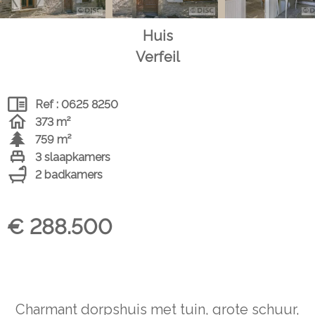
Huis
Verfeil
Ref : 0625 8250
373 m²
759 m²
3 slaapkamers
2 badkamers
€ 288.500
Charmant dorpshuis met tuin, grote schuur,